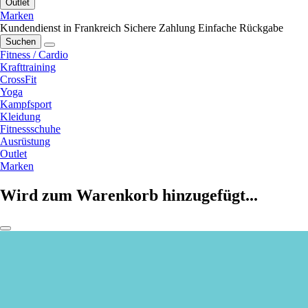
Outlet
Marken
Kundendienst in Frankreich
Sichere Zahlung
Einfache Rückgabe
Suchen
Fitness / Cardio
Krafttraining
CrossFit
Yoga
Kampfsport
Kleidung
Fitnessschuhe
Ausrüstung
Outlet
Marken
Wird zum Warenkorb hinzugefügt...