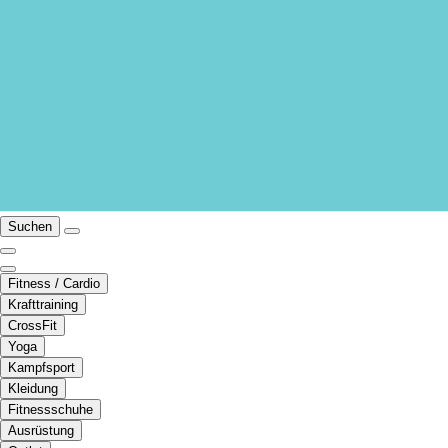
Suchen
Fitness / Cardio
Krafttraining
CrossFit
Yoga
Kampfsport
Kleidung
Fitnessschuhe
Ausrüstung