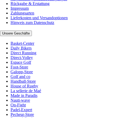
Rückgabe & Erstattung
Impressum
Zahlungsarten
Lieferkosten und Versandoptionen
Hinweis zum Datenschutz
Unsere Geschäfte
Basket-Center
Daily Bikers
Direct Running
Direct-Volley
Espace Golf
Foot-Store
Galopp-Store
Golf and co
Handball-Store
House of Rugby
La sellerie de Maé
Made in Paradis
Nauti-wave
On-Fight
Padel-Expert
Pecheur-Store