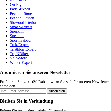
Nauti-wave
On-Fight
Padel-Expert
Pecheur-Store
Pet and Garden
Slowood Interior
Smash-Expert
Sneak'In
Sneakids
Sport is good
Trek-Expert
Triathlon-Expert
TripNBikers
Vélo-Store
Winter-Expert
Abonnieren Sie unseren Newsletter
Profitieren Sie von 10% Rabatt, wenn Sie sich für unseren Newsletter
anmelden
Abonnieren
Bleiben Sie in Verbindung
Folgen Sie uns in den sozialen Netzwerken