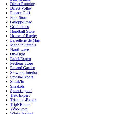
Direct Running
Direct-Volley
Espace Golf
Foot-Store
Galopp-Store
Golf and co
Handball-Store
House of Rugby
La sellerie de Maé
Made in Paradis
Nauti-wave
On-Fight
Padel-Expert
Pecheur-Store
Pet and Garden
Slowood Interior
Smash-Expert
Sneak'In
Sneakids
Sport is good
Trek-Expert
Triathlon-Expert
TripNBikers
Vélo-Store
Winter-Expert