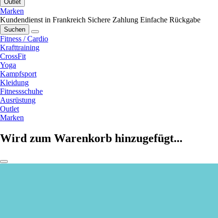
Outlet
Marken
Kundendienst in Frankreich
Sichere Zahlung
Einfache Rückgabe
Suchen
Fitness / Cardio
Krafttraining
CrossFit
Yoga
Kampfsport
Kleidung
Fitnessschuhe
Ausrüstung
Outlet
Marken
Wird zum Warenkorb hinzugefügt...