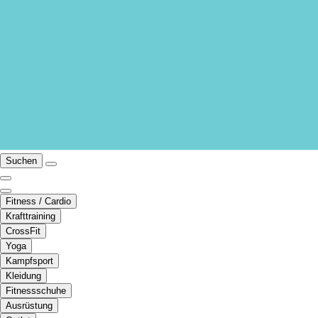
Suchen
Fitness / Cardio
Krafttraining
CrossFit
Yoga
Kampfsport
Kleidung
Fitnessschuhe
Ausrüstung