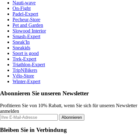
Nauti-wave
On-Fight
Padel-Expert
Pecheur-Store
Pet and Garden
Slowood Interior
Smash-Expert
Sneak'In
Sneakids
Sport is good
Trek-Expert
Triathlon-Expert
TripNBikers
Vélo-Store
Winter-Expert
Abonnieren Sie unseren Newsletter
Profitieren Sie von 10% Rabatt, wenn Sie sich für unseren Newsletter
anmelden
Abonnieren
Bleiben Sie in Verbindung