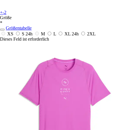
+-2
Größe
*
Größentabelle
XS
S
24h
M
L
XL
24h
2XL
Dieses Feld ist erforderlich