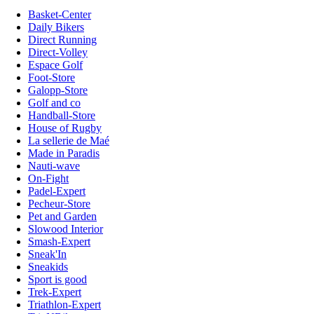
Basket-Center
Daily Bikers
Direct Running
Direct-Volley
Espace Golf
Foot-Store
Galopp-Store
Golf and co
Handball-Store
House of Rugby
La sellerie de Maé
Made in Paradis
Nauti-wave
On-Fight
Padel-Expert
Pecheur-Store
Pet and Garden
Slowood Interior
Smash-Expert
Sneak'In
Sneakids
Sport is good
Trek-Expert
Triathlon-Expert