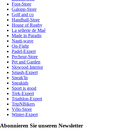
Foot-Store
Galopp-Store
Golf and co
Handball-Store
House of Rugby
La sellerie de Maé
Made in Paradis
Nauti-wave
On-Fight
Padel-Expert
Pecheur-Store
Pet and Garden
Slowood Interior
Smash-Expert
Sneak'In
Sneakids
Sport is good
Trek-Expert
Triathlon-Expert
TripNBikers
Vélo-Store
Winter-Expert
Abonnieren Sie unseren Newsletter