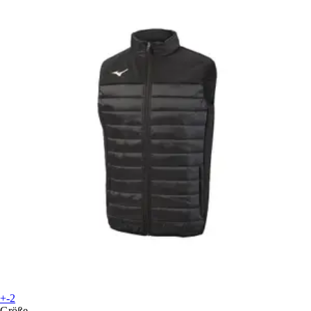
+-2
Größe