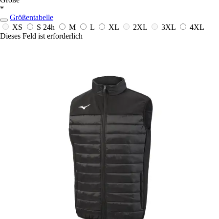
*
Größentabelle
XS
S
24h
M
L
XL
2XL
3XL
4XL
Dieses Feld ist erforderlich