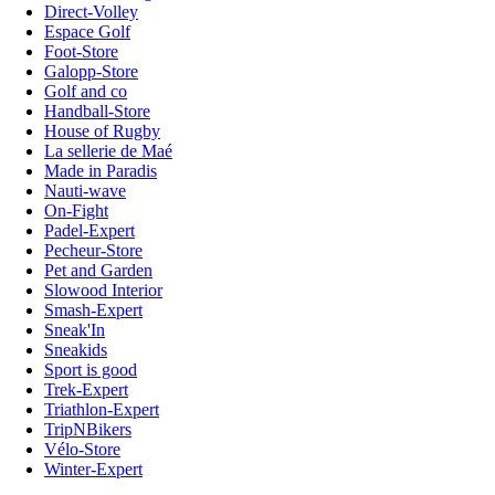
Direct-Volley
Espace Golf
Foot-Store
Galopp-Store
Golf and co
Handball-Store
House of Rugby
La sellerie de Maé
Made in Paradis
Nauti-wave
On-Fight
Padel-Expert
Pecheur-Store
Pet and Garden
Slowood Interior
Smash-Expert
Sneak'In
Sneakids
Sport is good
Trek-Expert
Triathlon-Expert
TripNBikers
Vélo-Store
Winter-Expert