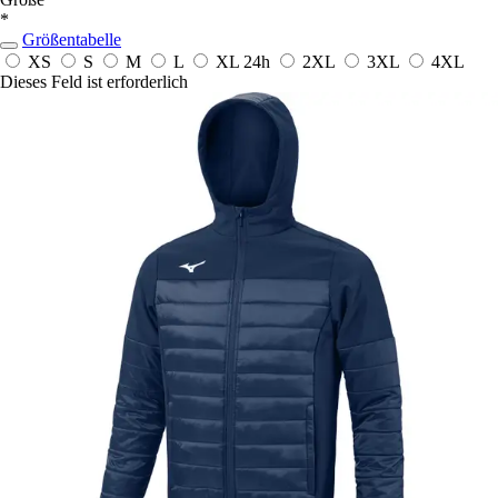
*
Größentabelle
XS
S
M
L
XL
24h
2XL
3XL
4XL
Dieses Feld ist erforderlich