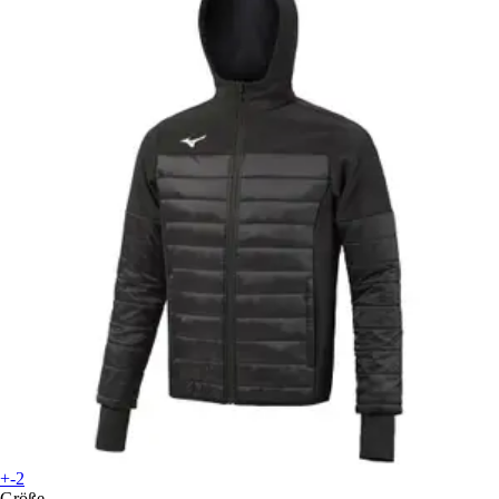
+-2
Größe