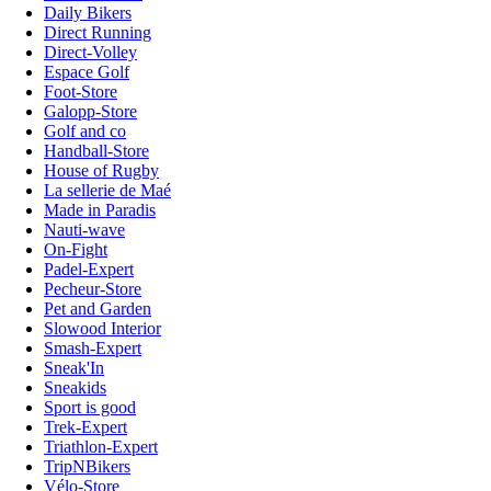
Daily Bikers
Direct Running
Direct-Volley
Espace Golf
Foot-Store
Galopp-Store
Golf and co
Handball-Store
House of Rugby
La sellerie de Maé
Made in Paradis
Nauti-wave
On-Fight
Padel-Expert
Pecheur-Store
Pet and Garden
Slowood Interior
Smash-Expert
Sneak'In
Sneakids
Sport is good
Trek-Expert
Triathlon-Expert
TripNBikers
Vélo-Store