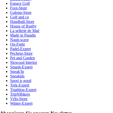
Espace Golf
Foot-Store
Galopp-Store
Golf and co
Handball-Store
House of Rugby
La sellerie de Maé
Made in Paradis
Nauti-wave
On-Fight
Padel-Expert
Pecheur-Store
Pet and Garden
Slowood Interior
Smash-Expert
Sneak'In
Sneakids
Sport is good
Trek-Expert
Triathlon-Expert
TripNBikers
Vélo-Store
Winter-Expert