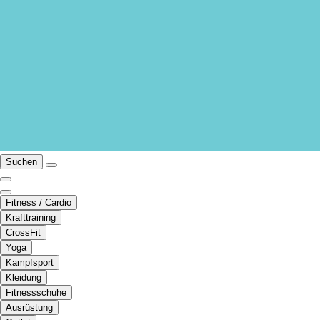
Suchen
Fitness / Cardio
Krafttraining
CrossFit
Yoga
Kampfsport
Kleidung
Fitnessschuhe
Ausrüstung