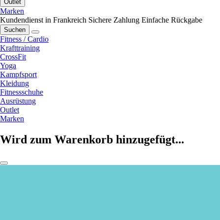
Outlet
Marken
Kundendienst in Frankreich
Sichere Zahlung
Einfache Rückgabe
Suchen
Fitness / Cardio
Krafttraining
CrossFit
Yoga
Kampfsport
Kleidung
Fitnessschuhe
Ausrüstung
Outlet
Marken
Wird zum Warenkorb hinzugefügt...