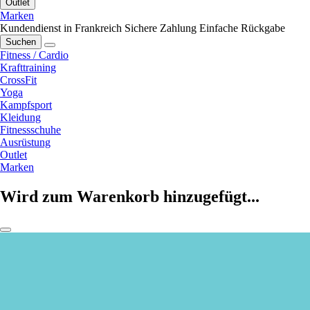
Outlet
Marken
Kundendienst in Frankreich
Sichere Zahlung
Einfache Rückgabe
Suchen
Fitness / Cardio
Krafttraining
CrossFit
Yoga
Kampfsport
Kleidung
Fitnessschuhe
Ausrüstung
Outlet
Marken
Wird zum Warenkorb hinzugefügt...