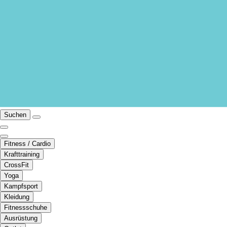
Suchen
Fitness / Cardio
Krafttraining
CrossFit
Yoga
Kampfsport
Kleidung
Fitnessschuhe
Ausrüstung