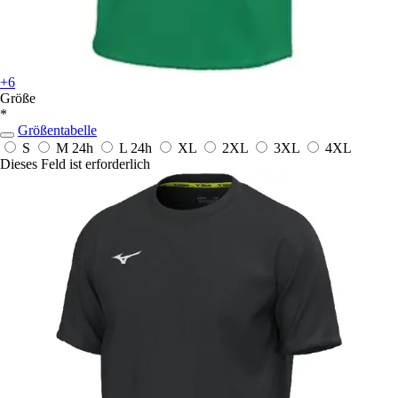
+6
Größe
*
Größentabelle
S
M
24h
L
24h
XL
2XL
3XL
4XL
Dieses Feld ist erforderlich