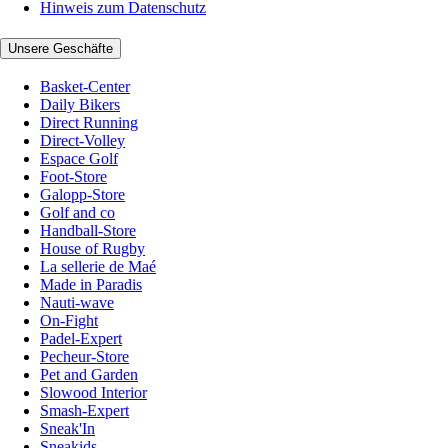
Hinweis zum Datenschutz
Unsere Geschäfte
Basket-Center
Daily Bikers
Direct Running
Direct-Volley
Espace Golf
Foot-Store
Galopp-Store
Golf and co
Handball-Store
House of Rugby
La sellerie de Maé
Made in Paradis
Nauti-wave
On-Fight
Padel-Expert
Pecheur-Store
Pet and Garden
Slowood Interior
Smash-Expert
Sneak'In
Sneakids