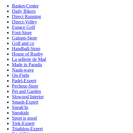
Basket-Center
Daily Bikers
Direct Running
Direct-Volley
Espace Golf
Foot-Store
Galopp-Store
Golf and co
Handball-Store
House of Rugby
La sellerie de Maé
Made in Paradis
Nauti-wave
On-Fight
Padel-Expert
Pecheur-Store
Pet and Garden
Slowood Interior
Smash-Expert
Sneak'In
Sneakids
Sport is good
Trek-Expert
Triathlon-Expert