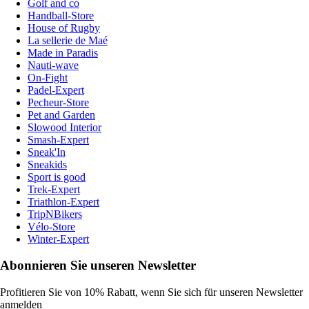
Golf and co
Handball-Store
House of Rugby
La sellerie de Maé
Made in Paradis
Nauti-wave
On-Fight
Padel-Expert
Pecheur-Store
Pet and Garden
Slowood Interior
Smash-Expert
Sneak'In
Sneakids
Sport is good
Trek-Expert
Triathlon-Expert
TripNBikers
Vélo-Store
Winter-Expert
Abonnieren Sie unseren Newsletter
Profitieren Sie von 10% Rabatt, wenn Sie sich für unseren Newsletter
anmelden