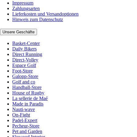
Impressum
Zahlungsarten
Lieferkosten und Versandoptionen
Hinweis zum Datenschutz
Unsere Geschäfte
Basket-Center
Daily Bikers
Direct Running
Direct-Volley
Espace Golf
Foot-Store
Galopp-Store
Golf and co
Handball-Store
House of Rugby
La sellerie de Maé
Made in Paradis
Nauti-wave
On-Fight
Padel-Expert
Pecheur-Store
Pet and Garden
Slowood Interior