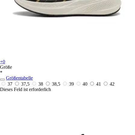
+0
Größe
*
Größentabelle
37
37,5
38
38,5
39
40
41
42
Dieses Feld ist erforderlich