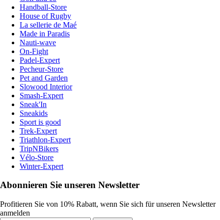
Handball-Store
House of Rugby
La sellerie de Maé
Made in Paradis
Nauti-wave
On-Fight
Padel-Expert
Pecheur-Store
Pet and Garden
Slowood Interior
Smash-Expert
Sneak'In
Sneakids
Sport is good
Trek-Expert
Triathlon-Expert
TripNBikers
Vélo-Store
Winter-Expert
Abonnieren Sie unseren Newsletter
Profitieren Sie von 10% Rabatt, wenn Sie sich für unseren Newsletter
anmelden