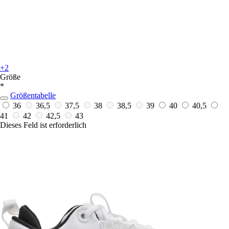
+2
Größe
*
Größentabelle
36
36,5
37,5
38
38,5
39
40
40,5
41
42
42,5
43
Dieses Feld ist erforderlich