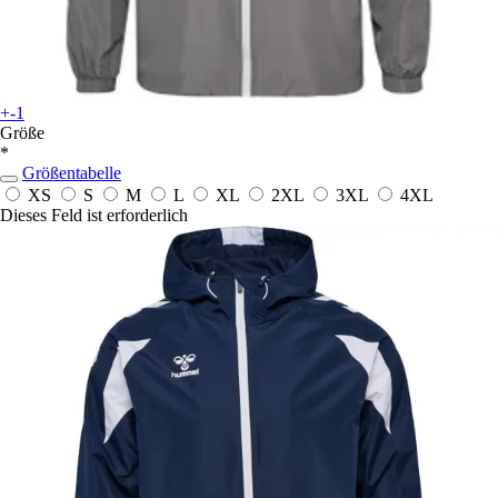
+-1
Größe
*
Größentabelle
XS
S
M
L
XL
2XL
3XL
4XL
Dieses Feld ist erforderlich