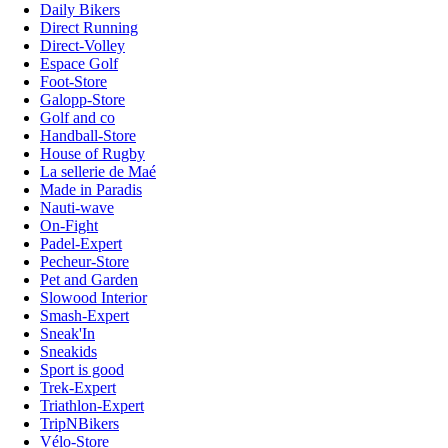
Daily Bikers
Direct Running
Direct-Volley
Espace Golf
Foot-Store
Galopp-Store
Golf and co
Handball-Store
House of Rugby
La sellerie de Maé
Made in Paradis
Nauti-wave
On-Fight
Padel-Expert
Pecheur-Store
Pet and Garden
Slowood Interior
Smash-Expert
Sneak'In
Sneakids
Sport is good
Trek-Expert
Triathlon-Expert
TripNBikers
Vélo-Store