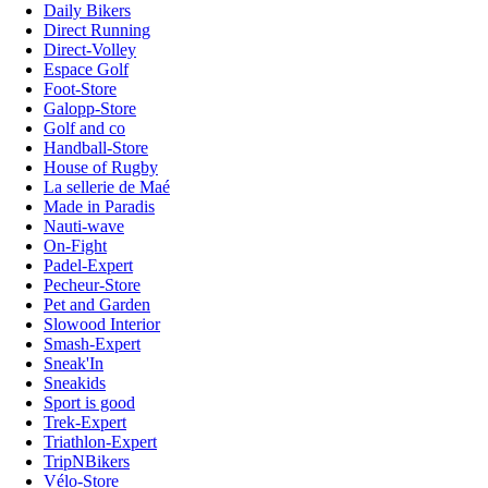
Daily Bikers
Direct Running
Direct-Volley
Espace Golf
Foot-Store
Galopp-Store
Golf and co
Handball-Store
House of Rugby
La sellerie de Maé
Made in Paradis
Nauti-wave
On-Fight
Padel-Expert
Pecheur-Store
Pet and Garden
Slowood Interior
Smash-Expert
Sneak'In
Sneakids
Sport is good
Trek-Expert
Triathlon-Expert
TripNBikers
Vélo-Store