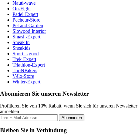
Nauti-wave
On-Fight
Padel-Expert
Pecheur-Store
Pet and Garden
Slowood Interior
Smash-Expert
Sneak'In
Sneakids
Sport is good
Trek-Expert
Triathlon-Expert
TripNBikers
Vélo-Store
Winter-Expert
Abonnieren Sie unseren Newsletter
Profitieren Sie von 10% Rabatt, wenn Sie sich für unseren Newsletter
anmelden
Abonnieren
Bleiben Sie in Verbindung