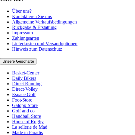
Über uns?
Kontaktieren Sie uns
Allgemeine Verkaufsbedingungen
Rückgabe & Erstattung
Impressum
Zahlungsarten
Lieferkosten und Versandoptionen
Hinweis zum Datenschutz
Unsere Geschäfte
Basket-Center
Daily Bikers
Direct Running
Direct-Volley
Espace Golf
Foot-Store
Galopp-Store
Golf and co
Handball-Store
House of Rugby
La sellerie de Maé
Made in Paradis