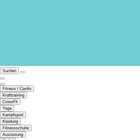
Suchen
Fitness / Cardio
Krafttraining
CrossFit
Yoga
Kampfsport
Kleidung
Fitnessschuhe
Ausrüstung