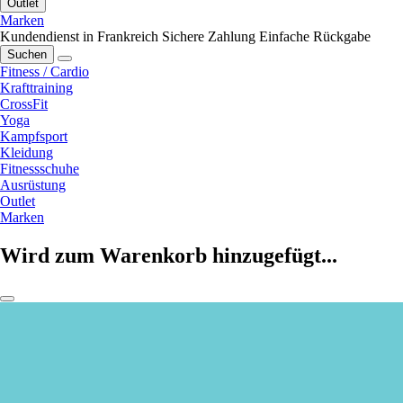
Outlet
Marken
Kundendienst in Frankreich
Sichere Zahlung
Einfache Rückgabe
Suchen
Fitness / Cardio
Krafttraining
CrossFit
Yoga
Kampfsport
Kleidung
Fitnessschuhe
Ausrüstung
Outlet
Marken
Wird zum Warenkorb hinzugefügt...