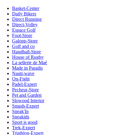
Basket-Center
Daily Bikers
Direct Running
Direct-Volley
Espace Golf
Foot-Store
Galopp-Store
Golf and co
Handball-Store
House of Rugby
La sellerie de Maé
Made in Paradis
Nauti-wave
On-Fight
Padel-Expert
Pecheur-Store
Pet and Garden
Slowood Interior
Smash-Expert
Sneak'In
Sneakids
Sport is good
Trek-Expert
Triathlon-Expert