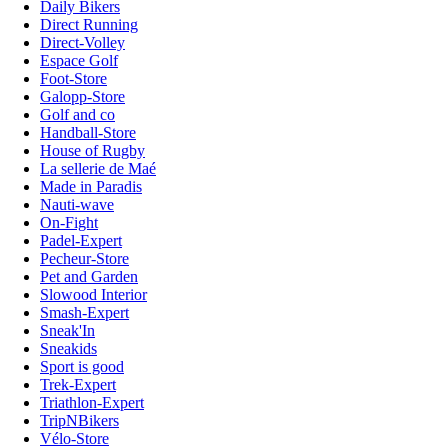
Daily Bikers
Direct Running
Direct-Volley
Espace Golf
Foot-Store
Galopp-Store
Golf and co
Handball-Store
House of Rugby
La sellerie de Maé
Made in Paradis
Nauti-wave
On-Fight
Padel-Expert
Pecheur-Store
Pet and Garden
Slowood Interior
Smash-Expert
Sneak'In
Sneakids
Sport is good
Trek-Expert
Triathlon-Expert
TripNBikers
Vélo-Store