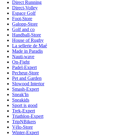
Direct Running
Direct-Volley
Espace Golf
Foot-Store
Galopp-Store
Golf and co
Handball-Store
House of Rugby
La sellerie de Maé
Made in Paradis
Nauti-wave
On-Fight
Padel-Expert
Pecheur-Store
Pet and Garden
Slowood Interior
Smash-Expert
Sneak'In
Sneakids
Sport is good
Trek-Expert
Triathlon-Expert
TripNBikers
Vélo-Store
Winter-Expert