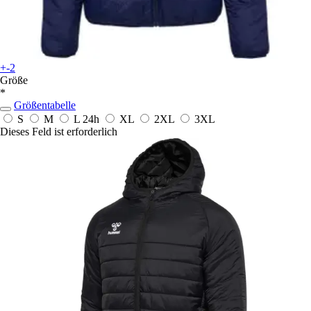
+-2
Größe
*
Größentabelle
S
M
L
24h
XL
2XL
3XL
Dieses Feld ist erforderlich