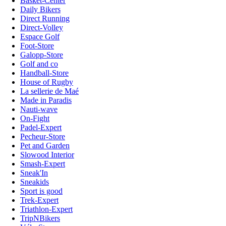
Basket-Center
Daily Bikers
Direct Running
Direct-Volley
Espace Golf
Foot-Store
Galopp-Store
Golf and co
Handball-Store
House of Rugby
La sellerie de Maé
Made in Paradis
Nauti-wave
On-Fight
Padel-Expert
Pecheur-Store
Pet and Garden
Slowood Interior
Smash-Expert
Sneak'In
Sneakids
Sport is good
Trek-Expert
Triathlon-Expert
TripNBikers