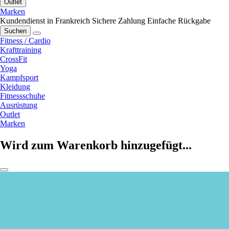
Outlet
Marken
Kundendienst in Frankreich
Sichere Zahlung
Einfache Rückgabe
Suchen
Fitness / Cardio
Krafttraining
CrossFit
Yoga
Kampfsport
Kleidung
Fitnessschuhe
Ausrüstung
Outlet
Marken
Wird zum Warenkorb hinzugefügt...