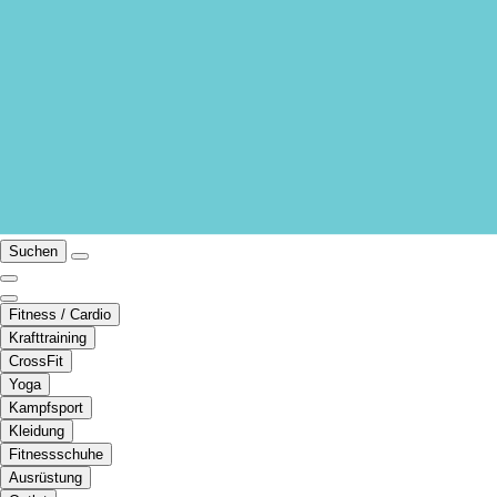
Suchen
Fitness / Cardio
Krafttraining
CrossFit
Yoga
Kampfsport
Kleidung
Fitnessschuhe
Ausrüstung