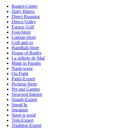
Basket-Center
Daily Bikers
Direct Running
Direct-Volley
Espace Golf
Foot-Store
Galopp-Store
Golf and co
Handball-Store
House of Rugby
La sellerie de Maé
Made in Paradis
Nauti-wave
On-Fight
Padel-Expert
Pecheur-Store
Pet and Garden
Slowood Interior
Smash-Expert
Sneak'In
Sneakids
Sport is good
Trek-Expert
Triathlon-Expert