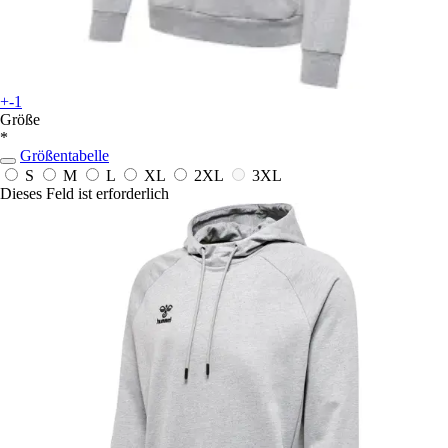
+-1
Größe
*
Größentabelle
S
M
L
XL
2XL
3XL
Dieses Feld ist erforderlich