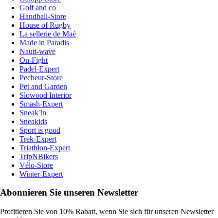
Golf and co
Handball-Store
House of Rugby
La sellerie de Maé
Made in Paradis
Nauti-wave
On-Fight
Padel-Expert
Pecheur-Store
Pet and Garden
Slowood Interior
Smash-Expert
Sneak'In
Sneakids
Sport is good
Trek-Expert
Triathlon-Expert
TripNBikers
Vélo-Store
Winter-Expert
Abonnieren Sie unseren Newsletter
Profitieren Sie von 10% Rabatt, wenn Sie sich für unseren Newsletter