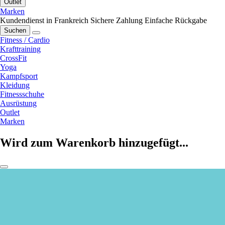
Outlet
Marken
Kundendienst in Frankreich
Sichere Zahlung
Einfache Rückgabe
Suchen
Fitness / Cardio
Krafttraining
CrossFit
Yoga
Kampfsport
Kleidung
Fitnessschuhe
Ausrüstung
Outlet
Marken
Wird zum Warenkorb hinzugefügt...