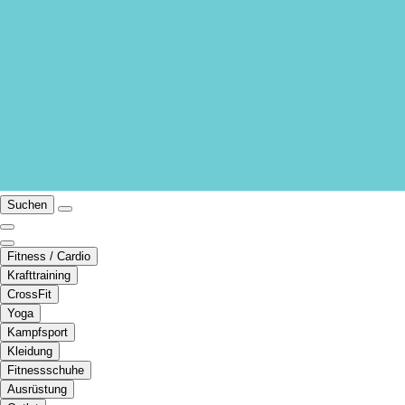
Suchen
Fitness / Cardio
Krafttraining
CrossFit
Yoga
Kampfsport
Kleidung
Fitnessschuhe
Ausrüstung