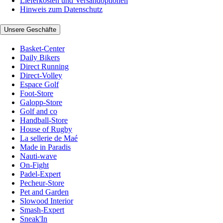
Lieferkosten und Versandoptionen
Hinweis zum Datenschutz
Unsere Geschäfte
Basket-Center
Daily Bikers
Direct Running
Direct-Volley
Espace Golf
Foot-Store
Galopp-Store
Golf and co
Handball-Store
House of Rugby
La sellerie de Maé
Made in Paradis
Nauti-wave
On-Fight
Padel-Expert
Pecheur-Store
Pet and Garden
Slowood Interior
Smash-Expert
Sneak'In