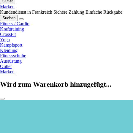
Outlet
Marken
Kundendienst in Frankreich
Sichere Zahlung
Einfache Rückgabe
Suchen
Fitness / Cardio
Krafttraining
CrossFit
Yoga
Kampfsport
Kleidung
Fitnessschuhe
Ausrüstung
Outlet
Marken
Wird zum Warenkorb hinzugefügt...