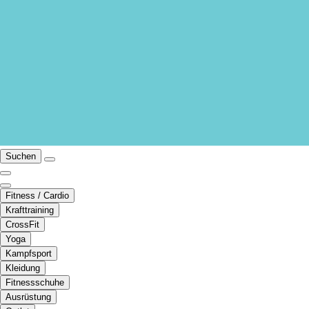
Suchen
Fitness / Cardio
Krafttraining
CrossFit
Yoga
Kampfsport
Kleidung
Fitnessschuhe
Ausrüstung