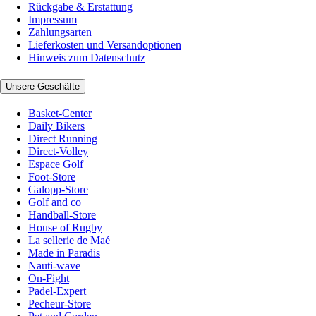
Rückgabe & Erstattung
Impressum
Zahlungsarten
Lieferkosten und Versandoptionen
Hinweis zum Datenschutz
Unsere Geschäfte
Basket-Center
Daily Bikers
Direct Running
Direct-Volley
Espace Golf
Foot-Store
Galopp-Store
Golf and co
Handball-Store
House of Rugby
La sellerie de Maé
Made in Paradis
Nauti-wave
On-Fight
Padel-Expert
Pecheur-Store