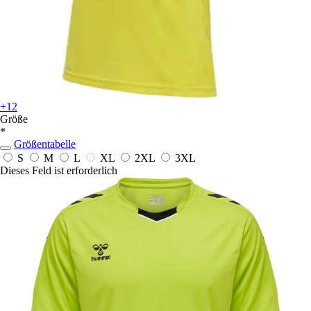
+12
Größe
*
Größentabelle
S
M
L
XL
2XL
3XL
Dieses Feld ist erforderlich