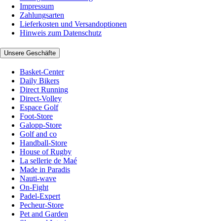
Impressum
Zahlungsarten
Lieferkosten und Versandoptionen
Hinweis zum Datenschutz
Unsere Geschäfte
Basket-Center
Daily Bikers
Direct Running
Direct-Volley
Espace Golf
Foot-Store
Galopp-Store
Golf and co
Handball-Store
House of Rugby
La sellerie de Maé
Made in Paradis
Nauti-wave
On-Fight
Padel-Expert
Pecheur-Store
Pet and Garden