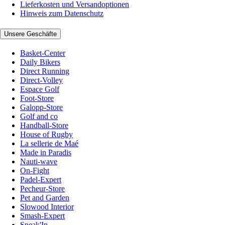
Lieferkosten und Versandoptionen
Hinweis zum Datenschutz
Unsere Geschäfte
Basket-Center
Daily Bikers
Direct Running
Direct-Volley
Espace Golf
Foot-Store
Galopp-Store
Golf and co
Handball-Store
House of Rugby
La sellerie de Maé
Made in Paradis
Nauti-wave
On-Fight
Padel-Expert
Pecheur-Store
Pet and Garden
Slowood Interior
Smash-Expert
Sneak'In