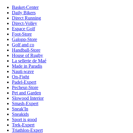
Basket-Center
Daily Bikers
Direct Running
Direct-Volley
Espace Golf
Foot-Store
Galopp-Store
Golf and co
Handball-Store
House of Rugby
La sellerie de Maé
Made in Paradis
Nauti-wave
On-Fight
Padel-Expert
Pecheur-Store
Pet and Garden
Slowood Interior
Smash-Expert
Sneak'In
Sneakids
Sport is good
Trek-Expert
Triathlon-Expert