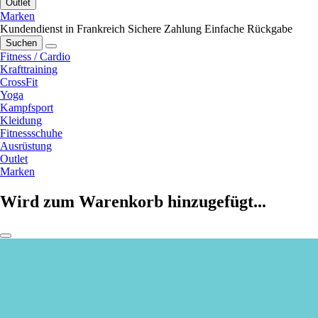
Outlet
Marken
Kundendienst in Frankreich
Sichere Zahlung
Einfache Rückgabe
Suchen
Fitness / Cardio
Krafttraining
CrossFit
Yoga
Kampfsport
Kleidung
Fitnessschuhe
Ausrüstung
Outlet
Marken
Wird zum Warenkorb hinzugefügt...