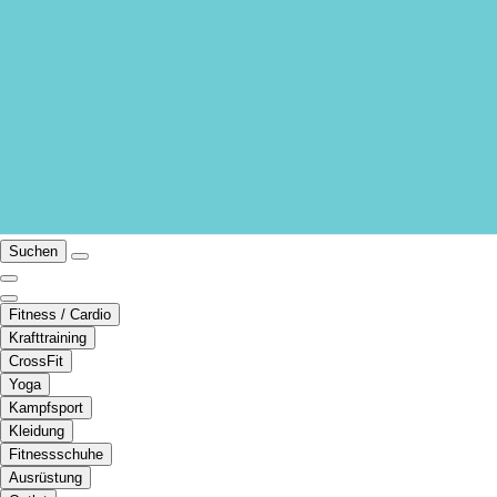
Suchen
Fitness / Cardio
Krafttraining
CrossFit
Yoga
Kampfsport
Kleidung
Fitnessschuhe
Ausrüstung