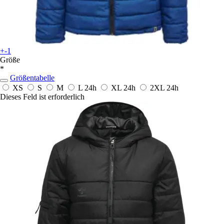
+-1
Größe
*
Größentabelle
XS
S
M
L
24h
XL
24h
2XL
24h
Dieses Feld ist erforderlich