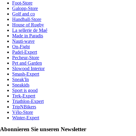
Foot-Store
Galopp-Store
Golf and co
Handball-Store
House of Rugby
La sellerie de Maé
Made in Paradis
Nauti-wave
On-Fight
Padel-Expert
Pecheur-Store
Pet and Garden
Slowood Interior
Smash-Expert
Sneak'In
Sneakids
Sport is good
Trek-Expert
Triathlon-Expert
TripNBikers
Vélo-Store
Winter-Expert
Abonnieren Sie unseren Newsletter