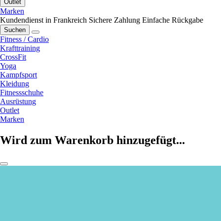
Outlet
Marken
Kundendienst in Frankreich
Sichere Zahlung
Einfache Rückgabe
Suchen
Fitness / Cardio
Krafttraining
CrossFit
Yoga
Kampfsport
Kleidung
Fitnessschuhe
Ausrüstung
Outlet
Marken
Wird zum Warenkorb hinzugefügt...