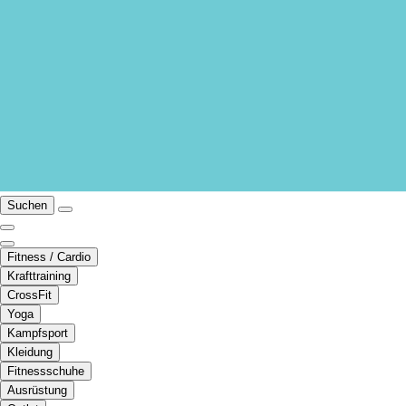
Suchen
Fitness / Cardio
Krafttraining
CrossFit
Yoga
Kampfsport
Kleidung
Fitnessschuhe
Ausrüstung