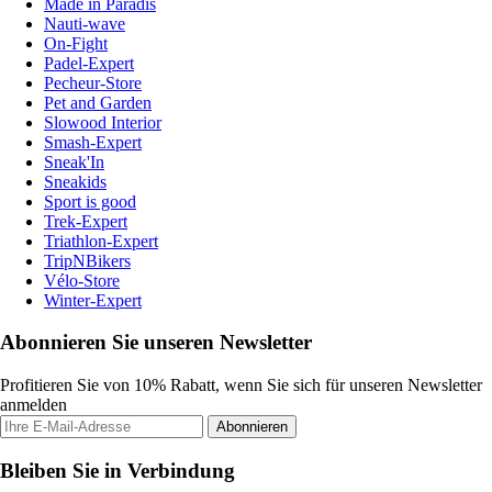
Made in Paradis
Nauti-wave
On-Fight
Padel-Expert
Pecheur-Store
Pet and Garden
Slowood Interior
Smash-Expert
Sneak'In
Sneakids
Sport is good
Trek-Expert
Triathlon-Expert
TripNBikers
Vélo-Store
Winter-Expert
Abonnieren Sie unseren Newsletter
Profitieren Sie von 10% Rabatt, wenn Sie sich für unseren Newsletter
anmelden
Abonnieren
Bleiben Sie in Verbindung