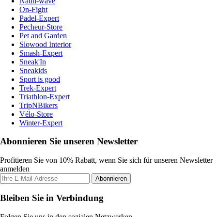
Nauti-wave
On-Fight
Padel-Expert
Pecheur-Store
Pet and Garden
Slowood Interior
Smash-Expert
Sneak'In
Sneakids
Sport is good
Trek-Expert
Triathlon-Expert
TripNBikers
Vélo-Store
Winter-Expert
Abonnieren Sie unseren Newsletter
Profitieren Sie von 10% Rabatt, wenn Sie sich für unseren Newsletter
anmelden
Abonnieren
Bleiben Sie in Verbindung
Folgen Sie uns in den sozialen Netzwerken