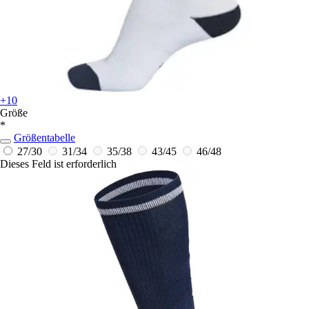
+10
Größe
*
Größentabelle
27/30
31/34
35/38
43/45
46/48
Dieses Feld ist erforderlich