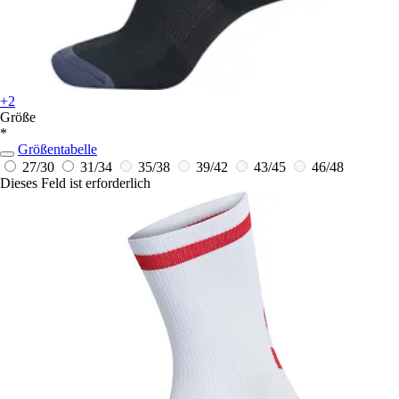
+2
Größe
*
Größentabelle
27/30
31/34
35/38
39/42
43/45
46/48
Dieses Feld ist erforderlich