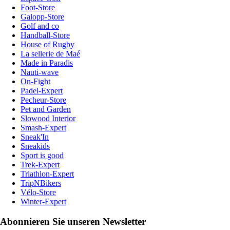
Foot-Store
Galopp-Store
Golf and co
Handball-Store
House of Rugby
La sellerie de Maé
Made in Paradis
Nauti-wave
On-Fight
Padel-Expert
Pecheur-Store
Pet and Garden
Slowood Interior
Smash-Expert
Sneak'In
Sneakids
Sport is good
Trek-Expert
Triathlon-Expert
TripNBikers
Vélo-Store
Winter-Expert
Abonnieren Sie unseren Newsletter