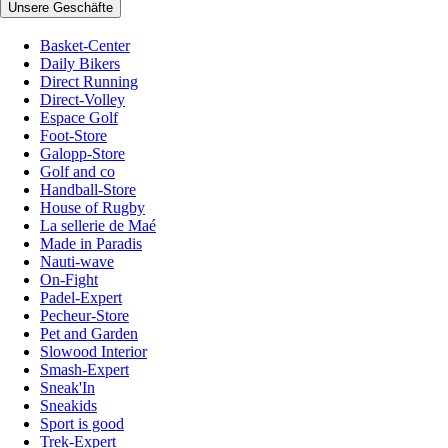
Unsere Geschäfte
Basket-Center
Daily Bikers
Direct Running
Direct-Volley
Espace Golf
Foot-Store
Galopp-Store
Golf and co
Handball-Store
House of Rugby
La sellerie de Maé
Made in Paradis
Nauti-wave
On-Fight
Padel-Expert
Pecheur-Store
Pet and Garden
Slowood Interior
Smash-Expert
Sneak'In
Sneakids
Sport is good
Trek-Expert