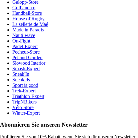
Galopp-Store
Golf and co
Handball-Store
House of Rugby
La sellerie de Maé
Made in Paradis
Nauti-wave
On-Fight
Padel-Expert
Pecheur-Store
Pet and Garden
Slowood Interior
Smash-Expert
Sneak'In
Sneakids
Sport is good
Trek-Expert
Triathlon-Expert
TripNBikers
Vélo-Store
Winter-Expert
Abonnieren Sie unseren Newsletter
Profitieren Sie von 10% Rabatt, wenn Sie sich für unseren Newsletter