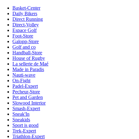
Basket-Center
Daily Bikers
Direct Running
Direct-Volley
Espace Golf
Foot-Store
Galopp-Store
Golf and co
Handball-Store
House of Rugby
La sellerie de Maé
Made in Paradis
Nauti-wave
On-Fight
Padel-Expert
Pecheur-Store
Pet and Garden
Slowood Interior
Smash-Expert
Sneak'In
Sneakids
Sport is good
Trek-Expert
Triathlon-Expert