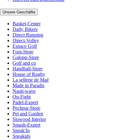
Unsere Geschäfte
Basket-Center
Daily Bikers
Direct Running
Direct-Volley
Espace Golf
Foot-Store
Galopp-Store
Golf and co
Handball-Store
House of Rugby
La sellerie de Maé
Made in Paradis
Nauti-wave
On-Fight
Padel-Expert
Pecheur-Store
Pet and Garden
Slowood Interior
Smash-Expert
Sneak'In
Sneakids