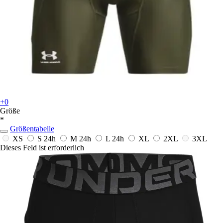
+0
Größe
*
Größentabelle
XS
S
24h
M
24h
L
24h
XL
2XL
3XL
Dieses Feld ist erforderlich