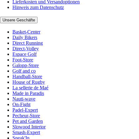
Lieferkosten und Versandoptionen
Hinweis zum Datenschutz
Unsere Geschäfte
Basket-Center
Daily Bikers
Direct Running
Direct-Volley
Espace Golf
Foot-Store
Galopp-Store
Golf and co
Handball-Store
House of Rugby
La sellerie de Maé
Made in Paradis
Nauti-wave
On-Fight
Padel-Expert
Pecheur-Store
Pet and Garden
Slowood Interior
Smash-Expert
Sneak'In