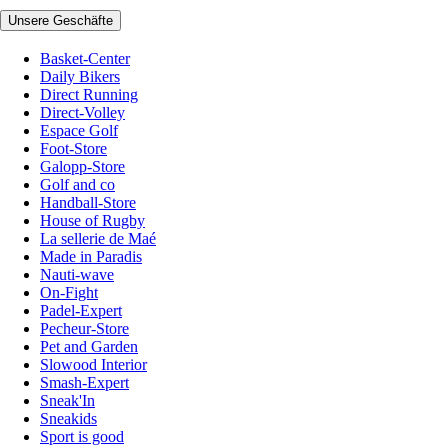
Unsere Geschäfte
Basket-Center
Daily Bikers
Direct Running
Direct-Volley
Espace Golf
Foot-Store
Galopp-Store
Golf and co
Handball-Store
House of Rugby
La sellerie de Maé
Made in Paradis
Nauti-wave
On-Fight
Padel-Expert
Pecheur-Store
Pet and Garden
Slowood Interior
Smash-Expert
Sneak'In
Sneakids
Sport is good