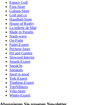
Espace Golf
Foot-Store
Galopp-Store
Golf and co
Handball-Store
House of Rugby
La sellerie de Maé
Made in Paradis
Nauti-wave
On-Fight
Padel-Expert
Pecheur-Store
Pet and Garden
Slowood Interior
Smash-Expert
Sneak'In
Sneakids
Sport is good
Trek-Expert
Triathlon-Expert
TripNBikers
Vélo-Store
Winter-Expert
Abonnieren Sie unseren Newsletter